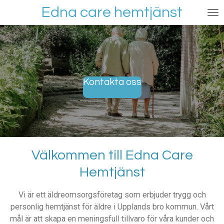
Edna care hemtjänst
Hoppa
till
huvudinnehållet
Kontakta oss
Välkommen till Edna Care
Hemtjänst
Vi är ett äldreomsorgsföretag som erbjuder trygg och
personlig hemtjänst för äldre i Upplands bro kommun. Vårt
mål är att skapa en meningsfull tillvaro för våra kunder och